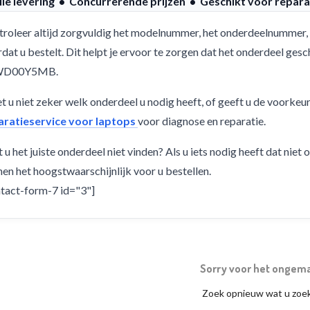
lle levering • Concurrerende prijzen • Geschikt voor repara
roleer altijd zorgvuldig het modelnummer, het onderdeelnummer, 
dat u bestelt. Dit helpt je ervoor te zorgen dat het onderdeel ges
WD00Y5MB.
 u niet zeker welk onderdeel u nodig heeft, of geeft u de voorkeu
aratieservice voor laptops
voor diagnose en reparatie.
 u het juiste onderdeel niet vinden? Als u iets nodig heeft dat niet
en het hoogstwaarschijnlijk voor u bestellen.
tact-form-7 id="3"]
Sorry voor het ongem
Zoek opnieuw wat u zoe