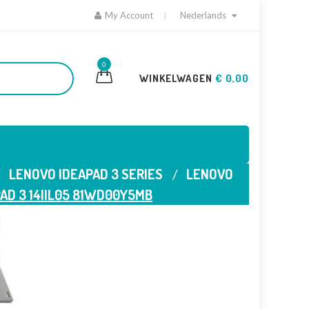
My Account
Nederlands
0
WINKELWAGEN
€ 0,00
LENOVO IDEAPAD 3 SERIES
LENOVO
AD 3 14IIL05 81WD00Y5MB