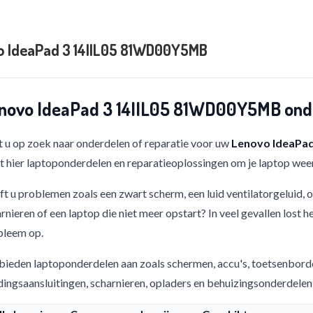
o IdeaPad 3 14IIL05 81WD00Y5MB
novo IdeaPad 3 14IIL05 81WD00Y5MB onde
 u op zoek naar onderdelen of reparatie voor uw
Lenovo IdeaPa
t hier laptoponderdelen en reparatieoplossingen om je laptop weer
t u problemen zoals een zwart scherm, een luid ventilatorgeluid,
rnieren of een laptop die niet meer opstart? In veel gevallen lost h
bleem op.
bieden laptoponderdelen aan zoals schermen, accu's, toetsenbord
ingsaansluitingen, scharnieren, opladers en behuizingsonderdelen