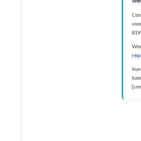
Sne
Cont
voor
81
Weet
rep
Kunt
kunn
[con