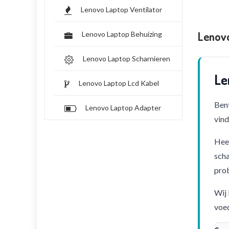
Lenovo Laptop Ventilator
Lenov
Lenovo Laptop Behuizing
Lenovo Laptop Scharnieren
Le
Lenovo Laptop Lcd Kabel
Bent
Lenovo Laptop Adapter
vind
Heef
scha
pro
Wij 
voed