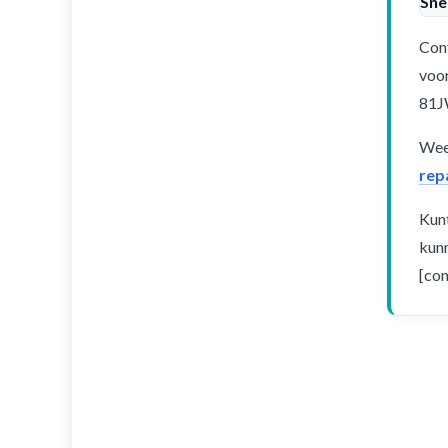
Sne
Cont
voor
81
Weet
rep
Kunt
kunn
[con