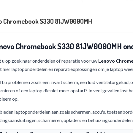
o Chromebook S330 81JW000QMH
novo Chromebook S330 81JW000QMH onde
 u op zoek naar onderdelen of reparatie voor uw
Lenovo Chrom
t hier laptoponderdelen en reparatieoplossingen om je laptop weer
t u problemen zoals een zwart scherm, een luid ventilatorgeluid,
rnieren of een laptop die niet meer opstart? In veel gevallen lost h
bleem op.
bieden laptoponderdelen aan zoals schermen, accu's, toetsenbord
ingsaansluitingen, scharnieren, opladers en behuizingsonderdelen