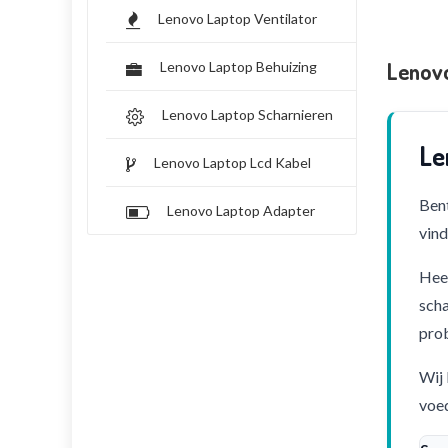
Lenovo Laptop Ventilator
Lenov
Lenovo Laptop Behuizing
Lenovo Laptop Scharnieren
Le
Lenovo Laptop Lcd Kabel
Bent
Lenovo Laptop Adapter
vind
Heef
scha
pro
Wij 
voed