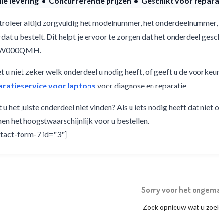
lle levering • Concurrerende prijzen • Geschikt voor repara
roleer altijd zorgvuldig het modelnummer, het onderdeelnummer, 
dat u bestelt. Dit helpt je ervoor te zorgen dat het onderdeel g
JW000QMH.
 u niet zeker welk onderdeel u nodig heeft, of geeft u de voorkeu
aratieservice voor laptops
voor diagnose en reparatie.
 u het juiste onderdeel niet vinden? Als u iets nodig heeft dat niet
en het hoogstwaarschijnlijk voor u bestellen.
tact-form-7 id="3"]
Sorry voor het ongem
Zoek opnieuw wat u zoe