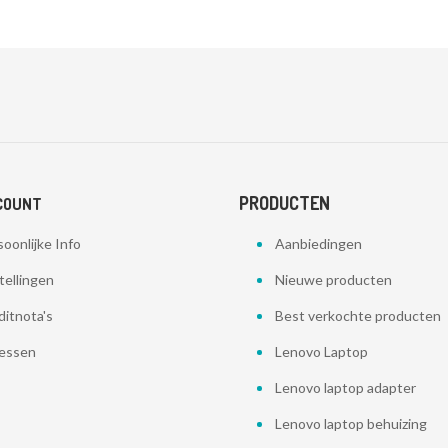
PRODUCTEN
COUNT
oonlijke Info
Aanbiedingen
tellingen
Nieuwe producten
ditnota's
Best verkochte producten
essen
Lenovo Laptop
Lenovo laptop adapter
Lenovo laptop behuizing