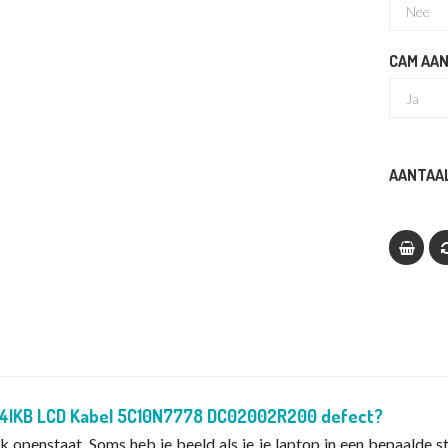
CAM AAN
AANTAAL
14IKB LCD Kabel 5C10N7778 DC02002R200 defect?
k openstaat. Soms heb je beeld als je je laptop in een bepaalde s