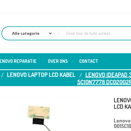
LENOVO REPARATIE
OVER ONS
CONTACT
LENOVO LAPTOP LCD KABEL
LENOVO IDEAPAD 3
5C10N7778 DC02002
LENOVO
LCD K
Lenovo
0015C1