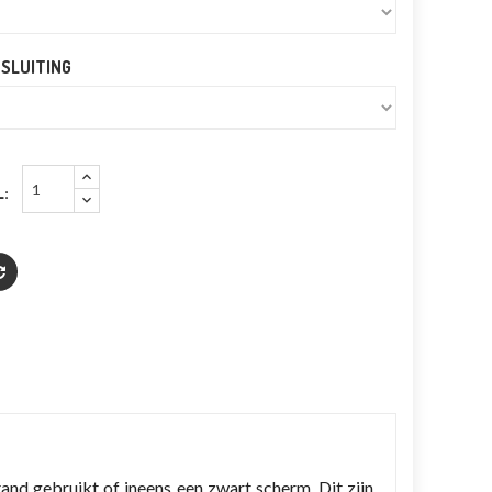
SLUITING
:
tand gebruikt of ineens een zwart scherm. Dit zijn