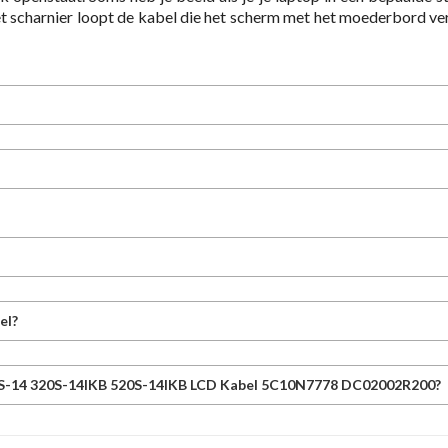
 scharnier loopt de kabel die het scherm met het moederbord verb
el?
0S-14 320S-14IKB 520S-14IKB LCD Kabel 5C10N7778 DC02002R200?